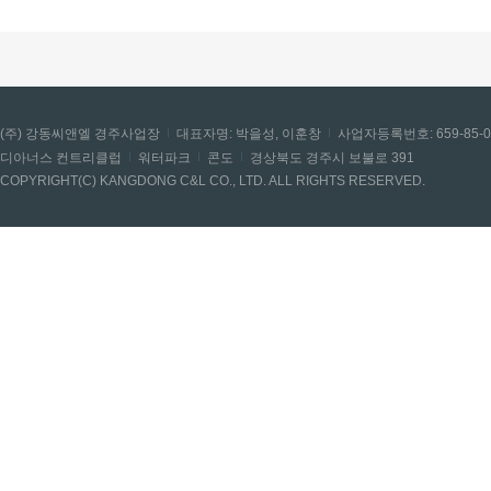
(주) 강동씨앤엘 경주사업장
대표자명: 박을성, 이훈창
사업자등록번호: 659-85-0
디아너스 컨트리클럽
워터파크
콘도
경상북도 경주시 보불로 391
COPYRIGHT(C) KANGDONG C&L CO., LTD. ALL RIGHTS RESERVED.