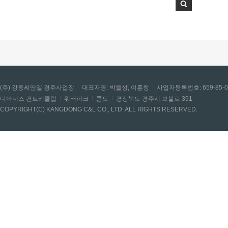
(주) 강동씨앤엘 경주사업장
대표자명: 박을성, 이훈창
사업자등록번호: 659-85-0
디아너스 컨트리클럽
워터파크
콘도
경상북도 경주시 보불로 391
COPYRIGHT(C) KANGDONG C&L CO., LTD. ALL RIGHTS RESERVED.