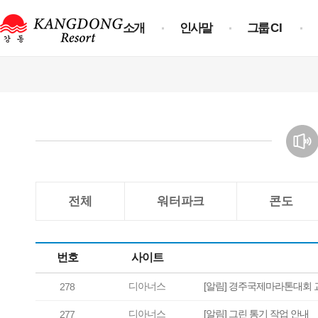
소개
인사말
그룹
CI
전체
워터파크
콘도
번호
사이트
디아너스
[알림] 경주국제마라톤대회 
278
디아너스
[알림] 그린 통기 작업 안내
277