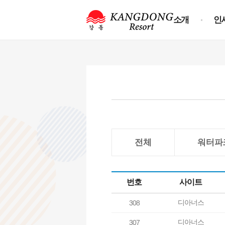
소개
인
전체
워터파
번호
사이트
디아너스
308
디아너스
307