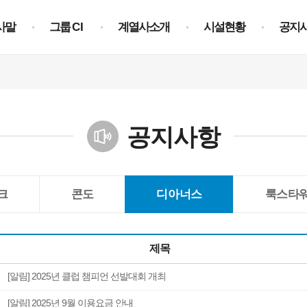
사말
그룹
CI
계열사소개
시설현황
공지
공지사항
크
콘도
디아너스
룩스타
제목
[알림] 2025년 클럽 챔피언 선발대회 개최
[알림] 2025년 9월 이용요금 안내