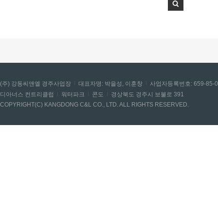
(주) 강동씨앤엘 경주사업장
대표자명: 박을성, 이훈창
사업자등록번호: 659-85-0
디아너스 컨트리클럽
워터파크
콘도
경상북도 경주시 보불로 391
COPYRIGHT(C) KANGDONG C&L CO., LTD. ALL RIGHTS RESERVED.