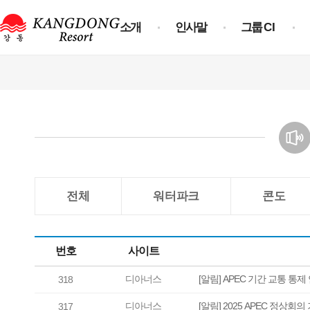
소개
인사말
그룹
CI
전체
워터파크
콘도
번호
사이트
디아너스
[알림] APEC 기간 교통 통제
318
디아너스
[알림] 2025 APEC 정상회
317